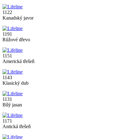
1122
Kanadský javor
1191
Růžové dřevo
1151
Americká třešeň
1143
Klasický dub
1131
Bílý jasan
1171
Antická třešeň