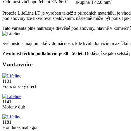
3
Odolnost vůči opotřebení
EN 660-2
skupina T<2,0 mm
Protože LifeLine LT je vyroben taktéž z přírodních materiálů, je vhod
podlahoviny lze likvidovat spalováním, následně může být použit jako
Tato varianta plně nahrazuje dřevěné podlahoviny, hlavně v komerčn
Své místo si najdou také v domácnosti, kde kvůli domácím mazlíčkům
Životnost těchto podlahovin je 30 - 50 let.
Dodávají se jako selská
Vzorkovnice
1101
Francouzský ořech
1141
Mořený dub
1181
Honduras mahagon