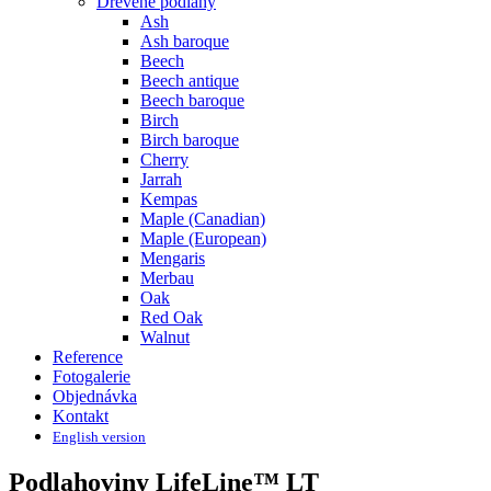
Dřevěné podlahy
Ash
Ash baroque
Beech
Beech antique
Beech baroque
Birch
Birch baroque
Cherry
Jarrah
Kempas
Maple (Canadian)
Maple (European)
Mengaris
Merbau
Oak
Red Oak
Walnut
Reference
Fotogalerie
Objednávka
Kontakt
English version
Podlahoviny LifeLine™ LT