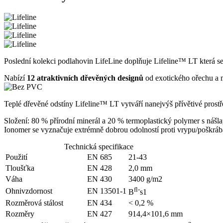
Poslední kolekci podlahovin LifeLine doplňuje Lifeline™ LT která se
Nabízí
12 atraktivních dřevěných designů
od exotického ořechu a m
Teplé dřevěné odstíny Lifeline™ LT vytváří nanejvýš přívětivé prostře
Složení: 80 % přírodní minerál a 20 % termoplastický polymer s ná
Ionomer se vyznačuje extrémně dobrou odolností proti vrypu/poškrábá
Technická specifikace
Použití
EN 685
21-43
Tloušťka
EN 428
2,0 mm
Váha
EN 430
3400 g/m2
fl-
Ohnivzdornost
EN 13501-1
B
s1
Rozměrová stálost
EN 434
< 0,2 %
Rozměry
EN 427
914,4×101,6 mm