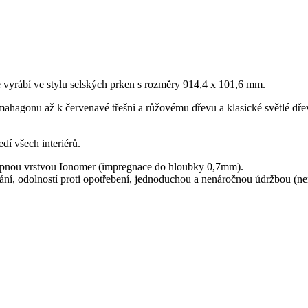
 vyrábí ve stylu selských prken s rozměry 914,4 x 101,6 mm.
ahagonu až k červenavé třešni a růžovému dřevu a klasické světlé dřevě
dí všech interiérů.
šlapnou vrstvou Ionomer (impregnace do hloubky 0,7mm).
ní, odolností proti opotřebení, jednoduchou a nenáročnou údržbou (ne