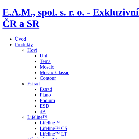
E.A.M., spol. s. r. o. - Exklu
ČR a SR
Úvod
Produkty
Hovi
Uni
Tema
Mosaic
Mosaic Classic
Contour
Estrad
Estrad
Plano
Podium
ESD
dB
Lifeline™
Lifeline™
Lifeline™ CS
Lifeline™ LT