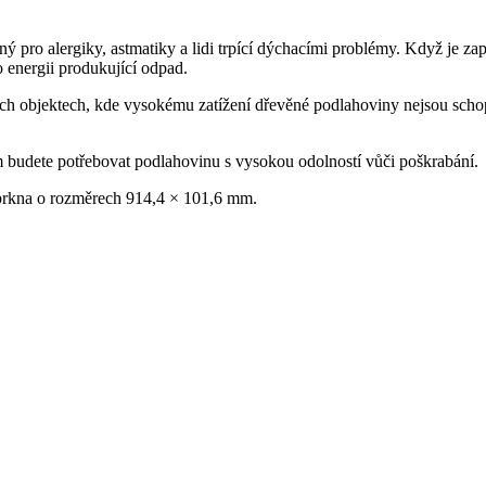
ný pro alergiky, astmatiky a lidi trpící dýchacími problémy. Když je zap
 energii produkující odpad.
ích objektech, kde vysokému zatížení dřevěné podlahoviny nejsou scho
 budete potřebovat podlahovinu s vysokou odolností vůči poškrabání.
 prkna o rozměrech 914,4 × 101,6 mm.